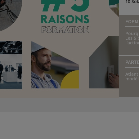
10 Sol
FORM
Pourq
Les 5 
l'actio
PART
Atlant
modèl