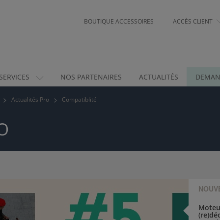
BOUTIQUE ACCESSOIRES
ACCÈS CLIENT
SERVICES
NOS PARTENAIRES
ACTUALITÉS
DEMAN
Actualités Pro
Compatiblité
O
NOUV
Moteur
(re)dé