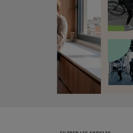
NCE)
IENT)