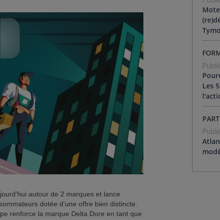
Moteu
(re)d
Tymoo
FOR
Publi
Pour
Les 5
l'act
PART
Publi
Atlan
modè
jourd'hui autour de 2 marques et lance
ommateurs dotée d’une offre bien distincte.
upe renforce la marque Delta Dore en tant que