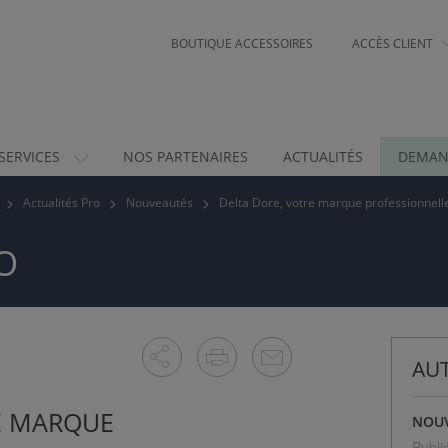
BOUTIQUE ACCESSOIRES
ACCÈS CLIENT
SERVICES
NOS PARTENAIRES
ACTUALITÉS
DEMAN
Actualités Pro
Nouveautés
Delta Dore, votre marque professionnell
O
AUT
E MARQUE
NOU
Publi