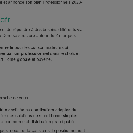
l et annonce son plan Professionnels 2023-
RCÉE
 et de répondre à des besoins différents via
ta Dore se structure autour de 2 marques :
onnelle
pour les consommateurs qui
r par un professionnel
dans le choix et
mart Home globale et ouverte.
proche de vous.
blic
destinée aux particuliers adeptes du
nitier des solutions de smart home simples
e-commerce et distribution grand public.
ques, nous renforçons ainsi le positionnement