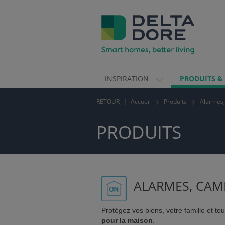
INSPIRATION
PRODUITS &
ION)
RETOUR
Accueil
Produits
Alarmes,
S & SERVICES)
PRODUITS
ALARMES, CAM
Protégez vos biens, votre famille et to
pour la maison
.