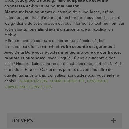
à vos yeux grâce à
notre gamme complète de sécurité
connectée et évolutive pour la maison
.
ISTANCE)
Alarme maison connectée
, caméra de surveillance, sirène
extérieure, centrale d’alarme, détecteur de mouvement, … sont
les gardiens de votre maison et vous informent à tout moment sur
votre smartphone afin d’agir à distance grâce à l’application
mobile.
Même en cas de coupure d’Internet ou d’électricité, les
S CLIENT)
transmetteurs fonctionnent.
Et votre sécurité est garantie !
Avec Delta Dore vous adoptez
une technologie de confiance,
robuste et autonome
, avec jusqu'à 10 ans d'autonomie des
piles ! Nos produits d’alarme sont haute sécurité, certifiés NFA2P
et made in France. Ce qui nous permet d’avoir une offre de
qualité, garantie 5 ans. Consultez nos guides pour vous aider à
choisir :
ALARME MAISON
,
ALARME CONNECTÉE
,
CAMÉRAS DE
SURVEILLANCE CONNECTÉES
UNIVERS