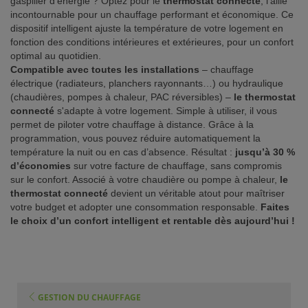
gaspiller d’énergie ? Optez pour le
thermostat connecté
, l’allié
incontournable pour un chauffage performant et économique. Ce
ISTANCE)
dispositif intelligent ajuste la température de votre logement en
fonction des conditions intérieures et extérieures, pour un confort
optimal au quotidien.
Compatible avec toutes les installations
– chauffage
électrique (radiateurs, planchers rayonnants…) ou hydraulique
(chaudières, pompes à chaleur, PAC réversibles) –
le thermostat
S CLIENT)
connecté
s'adapte à votre logement. Simple à utiliser, il vous
permet de piloter votre chauffage à distance. Grâce à la
programmation, vous pouvez réduire automatiquement la
température la nuit ou en cas d’absence. Résultat :
jusqu’à 30 %
d’économies
sur votre facture de chauffage, sans compromis
sur le confort. Associé à votre chaudière ou pompe à chaleur,
le
thermostat connecté
devient un véritable atout pour maîtriser
votre budget et adopter une consommation responsable.
Faites
le choix d’un confort intelligent et rentable dès aujourd’hui !
GESTION DU CHAUFFAGE