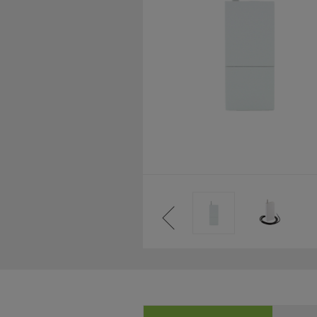
NCE)
IENT)