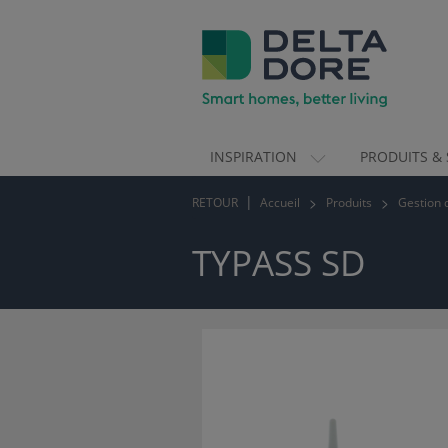
INSPIRATION
PRODUITS & 
ION)
RETOUR
Accueil
Produits
Gestion 
 & SERVICES)
TYPASS SD