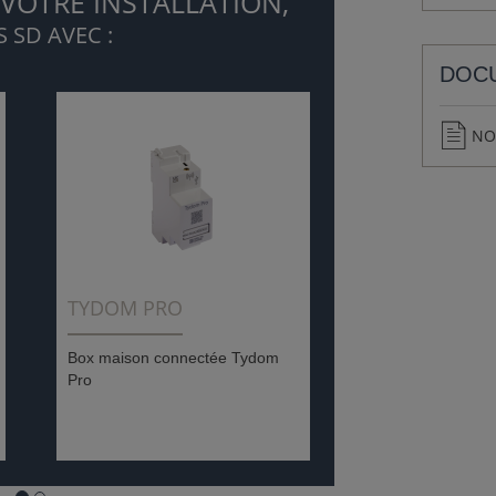
 VOTRE INSTALLATION,
 SD AVEC :
DOC
NO
TYDOM PRO
Box maison connectée Tydom
Pro