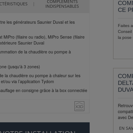
COMPLÉMENTS
COMM
CTÉRISTIQUES
INDISPENSABLES
CE P
re les générateurs Saunier Duval et les
Faites a
Conseil 
 MiPro (filaire ou radio), MiPro Sense (filaire
la pose 
extérieure Saunier Duval
rammation de la chaudière ou pompe à
one (jusqu'à 3 zones)
 la chaudière ou pompe à chaleur sur les
COMP
et/ou via l’application Tydom
DELT
DUVA
hauffage en consigne grâce à la box connectée
Retrouve
compati
avec De
EN SAV