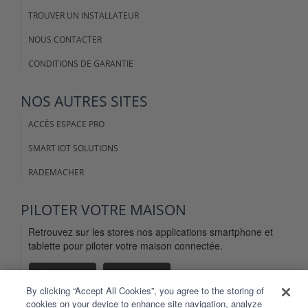
TROUVER UN INSTALLATEUR
NOUS CONTACTER
CONDITIONS DE GARANTIE
NOS AUTRES SITES
ACCÈS ESPACE PRO
SMART IOT SOLUTIONS
RADEMACHER
PILOTER VOTRE MAISON
Retrouvez sur les stores nos applications smartphone et
tablette pour piloter votre maison connectée.
By clicking “Accept All Cookies”, you agree to the storing of
cookies on your device to enhance site navigation, analyze