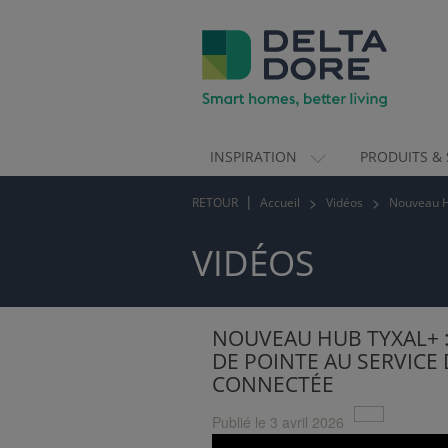
INSPIRATION
PRODUITS & 
ION)
RETOUR
Accueil
Vidéos
Nouveau Hu
 & SERVICES)
VIDÉOS
NOUVEAU HUB TYXAL+ 
DE POINTE AU SERVICE
CONNECTÉE
Publié le 3 avril 2026