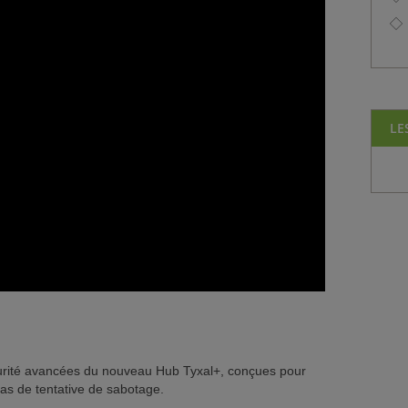
LE
curité avancées du nouveau Hub Tyxal+, conçues pour
cas de tentative de sabotage.