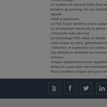
Le système de sécurité Delta Dore ana
tentative de jamming. En cas d’inter
signalé.
▪️ Anti-arrachement
Le Hub Tyxal+ bénéficie d’une autopr
ou arrachement déclenche la sirène i
▪️ Protocole radio sécurisé
La technologie X3D utilise un doubl
code unique en usine, garantissant int
▪️ Détection et supervision en continu
Les détecteurs analysent les mouvem
animaux.
Chaque équipement envoie régulière
défaut de supervision est immédiatem
Nous travaillons chaque jour pour ren