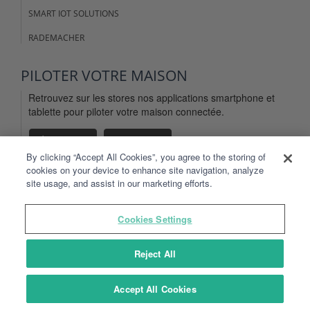
SMART IOT SOLUTIONS
RADEMACHER
PILOTER VOTRE MAISON
Retrouvez sur les stores nos applications smartphone et
tablette pour piloter votre maison connectée.
By clicking “Accept All Cookies”, you agree to the storing of
cookies on your device to enhance site navigation, analyze
site usage, and assist in our marketing efforts.
MENTIONS LÉGALES
Cookies Settings
CGU DU SITE DELTADORE.FR
CGU DE L'APPLICATION TYDOM
Reject All
DONNÉES PERSONNELLES
Accept All Cookies
PLAN DU SITE