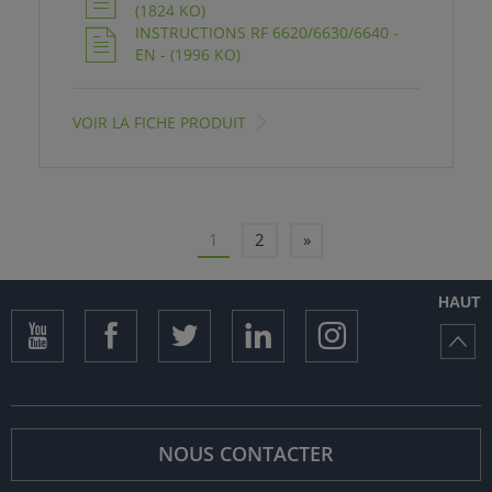
(1824 KO)
INSTRUCTIONS RF 6620/6630/6640 -
EN - (1996 KO)
VOIR LA FICHE PRODUIT
«
1
2
»
HAUT
NOUS CONTACTER