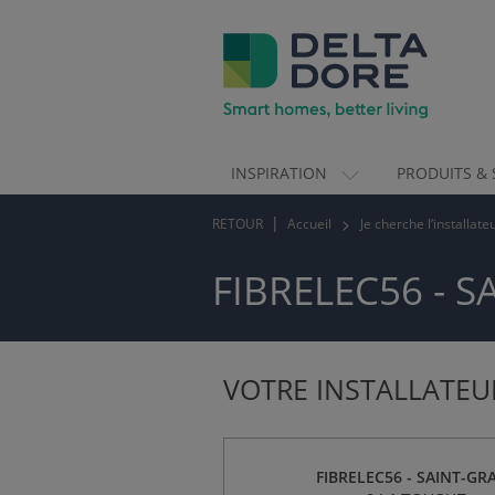
INSPIRATION
PRODUITS & 
ION)
RETOUR
Accueil
Je cherche l’installat
 & SERVICES)
FIBRELEC56 - S
VOTRE INSTALLATE
FIBRELEC56 - SAINT-GR