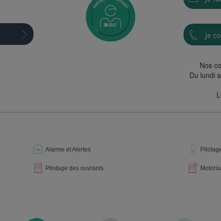
Je c
Nos co
Du lundi a
L
Alarme et Alertes
Pilotag
Pilotage des ouvrants
Motoris