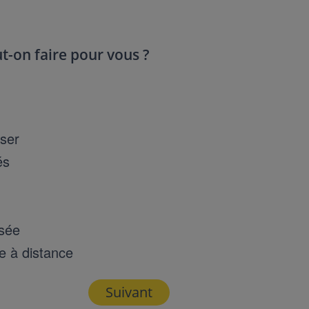
t-on faire pour vous ?
iser
és
isée
e à distance
Suivant