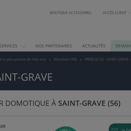
BOUTIQUE ACCESSOIRES
ACCÈS CLIENT
SERVICES
NOS PARTENAIRES
ACTUALITÉS
DEMAND
eur le plus proche de chez moi
Morbihan (56)
FIBRELEC56 - SAINT-GRAVE 
AINT-GRAVE
UR DOMOTIQUE À
SAINT-GRAVE (56)
AVE
Je f