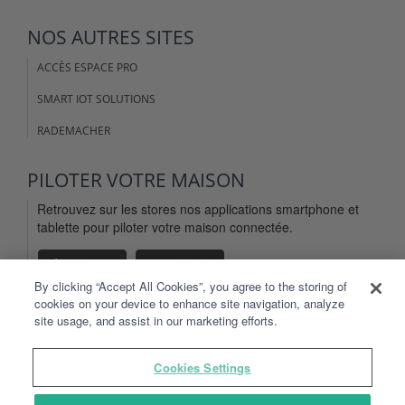
NOS AUTRES SITES
ACCÈS ESPACE PRO
SMART IOT SOLUTIONS
RADEMACHER
PILOTER VOTRE MAISON
Retrouvez sur les stores nos applications smartphone et
tablette pour piloter votre maison connectée.
By clicking “Accept All Cookies”, you agree to the storing of
cookies on your device to enhance site navigation, analyze
site usage, and assist in our marketing efforts.
MENTIONS LÉGALES
Cookies Settings
CGU DU SITE DELTADORE.FR