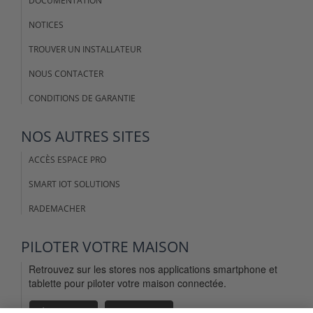
DOCUMENTATION
NOTICES
TROUVER UN INSTALLATEUR
NOUS CONTACTER
CONDITIONS DE GARANTIE
NOS AUTRES SITES
ACCÈS ESPACE PRO
SMART IOT SOLUTIONS
RADEMACHER
PILOTER VOTRE MAISON
Retrouvez sur les stores nos applications smartphone et
tablette pour piloter votre maison connectée.