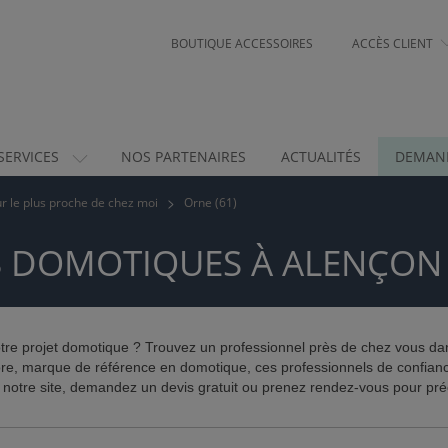
BOUTIQUE ACCESSOIRES
ACCÈS CLIENT
SERVICES
NOS PARTENAIRES
ACTUALITÉS
DEMAND
eur le plus proche de chez moi
Orne (61)
S DOMOTIQUES À ALENÇON
votre projet domotique ? Trouvez un professionnel près de chez vous dan
Dore, marque de référence en domotique, ces professionnels de confian
 notre site, demandez un devis gratuit ou prenez rendez-vous pour préci