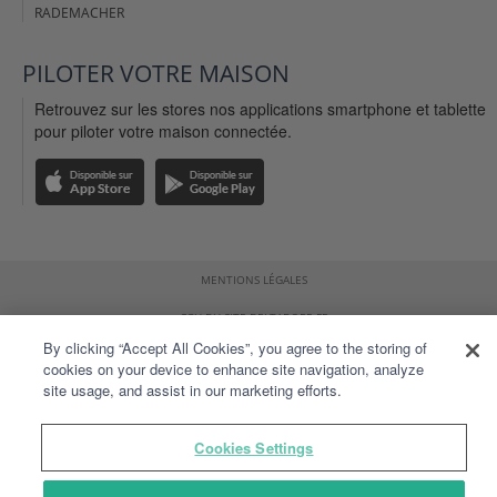
RADEMACHER
PILOTER VOTRE MAISON
Retrouvez sur les stores nos applications smartphone et tablette
pour piloter votre maison connectée.
MENTIONS LÉGALES
CGU DU SITE DELTADORE.FR
By clicking “Accept All Cookies”, you agree to the storing of
CGU DE L'APPLICATION TYDOM
cookies on your device to enhance site navigation, analyze
site usage, and assist in our marketing efforts.
DONNÉES PERSONNELLES
PLAN DU SITE
Cookies Settings