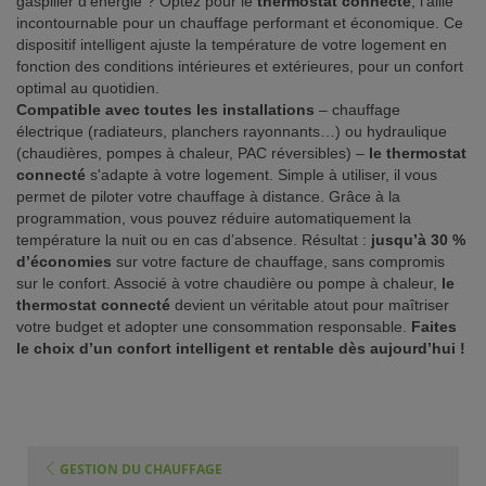
gaspiller d’énergie ? Optez pour le
thermostat connecté
, l’allié
incontournable pour un chauffage performant et économique. Ce
ISTANCE)
dispositif intelligent ajuste la température de votre logement en
fonction des conditions intérieures et extérieures, pour un confort
optimal au quotidien.
Compatible avec toutes les installations
– chauffage
électrique (radiateurs, planchers rayonnants…) ou hydraulique
(chaudières, pompes à chaleur, PAC réversibles) –
le thermostat
S CLIENT)
connecté
s'adapte à votre logement. Simple à utiliser, il vous
permet de piloter votre chauffage à distance. Grâce à la
programmation, vous pouvez réduire automatiquement la
température la nuit ou en cas d’absence. Résultat :
jusqu’à 30 %
d’économies
sur votre facture de chauffage, sans compromis
sur le confort. Associé à votre chaudière ou pompe à chaleur,
le
thermostat connecté
devient un véritable atout pour maîtriser
votre budget et adopter une consommation responsable.
Faites
le choix d’un confort intelligent et rentable dès aujourd’hui !
GESTION DU CHAUFFAGE