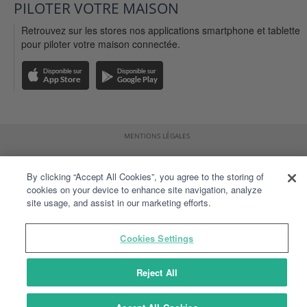
PILOTER VOTRE MAISON
Retrouvez sur les stores nos applications smartphone et tablette
pour piloter votre maison connectée.
MENTIONS LÉGALES
CGU DU SITE DELTADORE.FR
By clicking “Accept All Cookies”, you agree to the storing of
CGU DE L'APPLICATION TYDOM
cookies on your device to enhance site navigation, analyze
site usage, and assist in our marketing efforts.
DONNÉES PERSONNELLES
PLAN DU SITE
Cookies Settings
Reject All