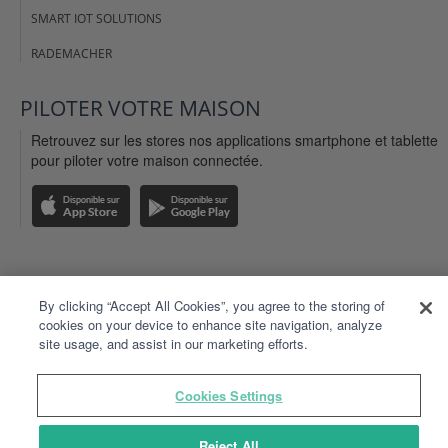
SMART IOT SOLUTIONS
RADEMACHER
PILOTER VOTRE MAISON
Retrouvez sur les stores nos applications smartphone et tablette
pour piloter votre maison connectée.
MENTIONS LÉGALES
By clicking “Accept All Cookies”, you agree to the storing of
cookies on your device to enhance site navigation, analyze
CGU DU SITE DELTADORE.FR
site usage, and assist in our marketing efforts.
CGU DE L'APPLICATION TYDOM
Cookies Settings
DONNÉES PERSONNELLES
PLAN DU SITE
Reject All