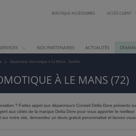
BOUTIQUE ACCESSOIRES
ACCÈS CLIENT
SERVICES
NOS PARTENAIRES
ACTUALITÉS
DEMAND
e
depanneur domotique à Le Mans - Sarthe
MOTIQUE À LE MANS (72)
ovation ? Faites appel aux dépanneurs Conseil Delta Dore présents sur
ent aux côtés de la marque Delta Dore pour vous apporter le meilleur se
sur notre site, demandez un devis gratuit personnalisé et lancez-vous