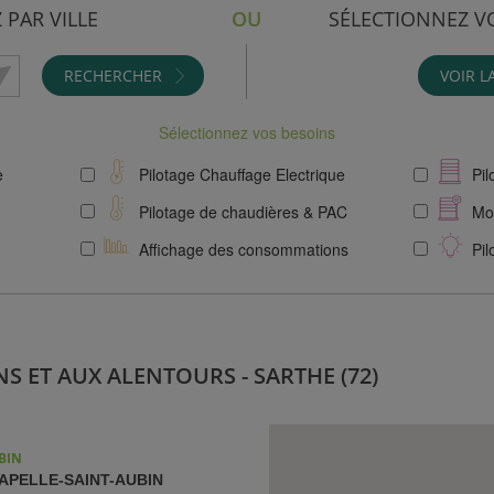
 PAR VILLE
OU
SÉLECTIONNEZ V
RECHERCHER
VOIR L
Sélectionnez vos besoins
e
Pilotage Chauffage Electrique
Pil
Pilotage de chaudières & PAC
Mot
Affichage des consommations
Pil
S ET AUX ALENTOURS - SARTHE (72)
BIN
APELLE-SAINT-AUBIN