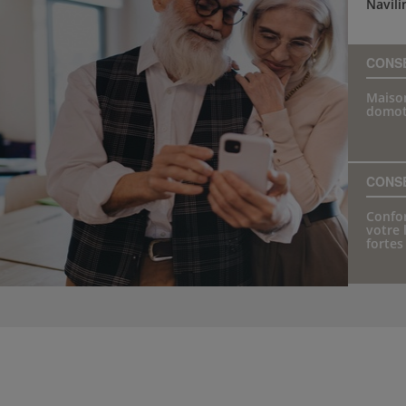
Navili
CONS
Maison
domot
CONS
Confor
votre 
fortes