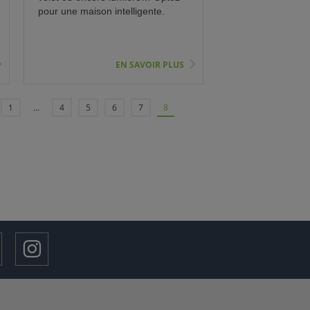
pour une maison intelligente.
EN SAVOIR PLUS
1
...
4
5
6
7
8
»