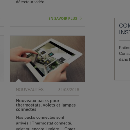
détecteur vidéo.
EN SAVOIR PLUS
CO
INS
Faites
Consei
dans 
NOUVEAUTÉS
31/03/2015
Nouveaux packs pour
thermostats, volets et lampes
connectés
Nos packs connectés sont
arrivés ! Thermostat connecté,
volet ou encore lumière… Optez