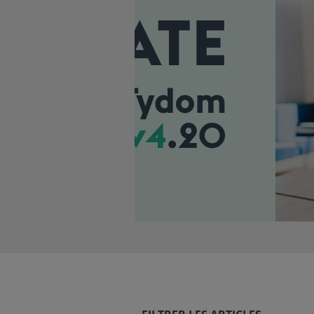
NCE)
IENT)