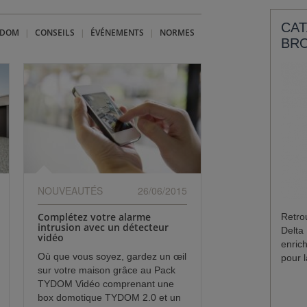
CAT
YDOM
CONSEILS
ÉVÉNEMENTS
NORMES
BR
NOUVEAUTÉS
26/06/2015
Complétez votre alarme
Retro
intrusion avec un détecteur
Delta
vidéo
enric
Où que vous soyez, gardez un œil
pour l
sur votre maison grâce au Pack
TYDOM Vidéo comprenant une
box domotique TYDOM 2.0 et un